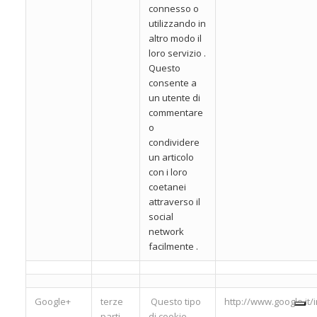
connesso o
utilizzando in
altro modo il
loro servizio .
Questo
consente a
un utente di
commentare
o
condividere
un articolo
con i loro
coetanei
attraverso il
social
network
facilmente .
Google+
terze
Questo tipo
http://www.google.it/in
parti
di cookie